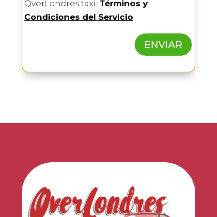
QverLondres.taxi:
Términos y
Condiciones del Servicio
ENVIAR