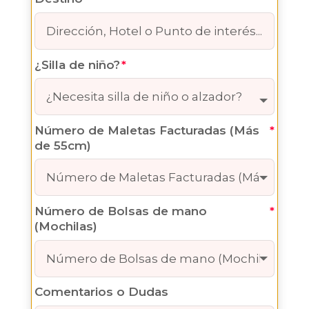
17:30pm
18:00pm
18:30pm
¿Silla de niño?
19:00pm
19:30pm
20:00pm
20:30pm
Número de Maletas Facturadas (Más
21:00pm
de 55cm)
21:30pm
22:00pm
22:30pm
Número de Bolsas de mano
23:00pm
(Mochilas)
23:30pm
Comentarios o Dudas