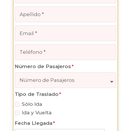
00:00am
00:30am
01:00am
01:30am
02:00am
02:30am
03:00am
03:30am
04:00am
Número de Pasajeros
04:30am
05:00am
05:30am
Tipo de Traslado
06:00am
06:30am
Sólo Ida
07:00am
Ida y Vuelta
07:30am
Fecha Llegada
08:00am